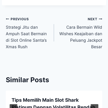
Post
PREVIOUS
NEXT
Strategi Jitu dan
Cara Bermain Wild
navigation
Ampuh Saat Bermain
Wishes Keajaiban dan
di Slot Online Santa’s
Peluang Jackpot
Xmas Rush
Besar
Similar Posts
Tips Memilih Main Slot Shark
Platinum Dengan Volatilitas Rendah