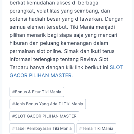
berkat kemudahan akses di berbagai
perangkat, volatilitas yang seimbang, dan
potensi hadiah besar yang ditawarkan. Dengan
semua elemen tersebut. Tiki Mania menjadi
pilihan menarik bagi siapa saja yang mencari
hiburan dan peluang kemenangan dalam
permainan slot online. Simak dan ikuti terus
informasi terlengkap tentang Review Slot
Terbaru hanya dengan klik link berikut ini
SLOT
GACOR PILIHAN MASTER
.
Post
#
Bonus & Fitur Tiki Mania
Tags:
#
Jenis Bonus Yang Ada Di Tiki Mania
#
SLOT GACOR PILIHAN MASTER
#
Tabel Pembayaran Tiki Mania
#
Tema Tiki Mania