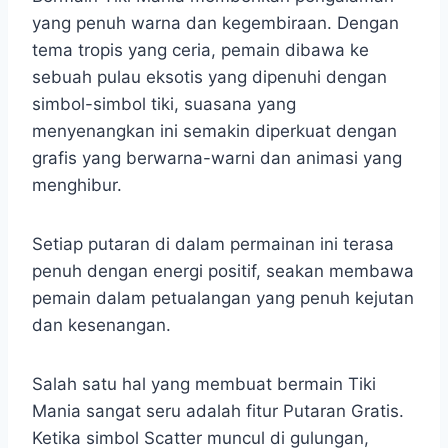
yang penuh warna dan kegembiraan. Dengan
tema tropis yang ceria, pemain dibawa ke
sebuah pulau eksotis yang dipenuhi dengan
simbol-simbol tiki, suasana yang
menyenangkan ini semakin diperkuat dengan
grafis yang berwarna-warni dan animasi yang
menghibur.
Setiap putaran di dalam permainan ini terasa
penuh dengan energi positif, seakan membawa
pemain dalam petualangan yang penuh kejutan
dan kesenangan.
Salah satu hal yang membuat bermain Tiki
Mania sangat seru adalah fitur Putaran Gratis.
Ketika simbol Scatter muncul di gulungan,