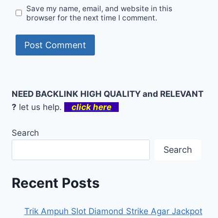
Save my name, email, and website in this
browser for the next time I comment.
NEED BACKLINK HIGH QUALITY and RELEVANT
?
let us help.
click here
Search
Search
Recent Posts
Trik Ampuh Slot Diamond Strike Agar Jackpot