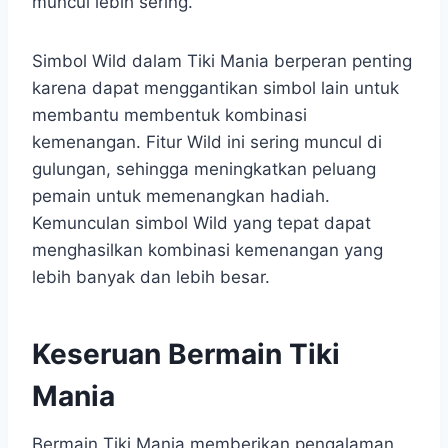
muncul lebih sering.
Simbol Wild dalam Tiki Mania berperan penting
karena dapat menggantikan simbol lain untuk
membantu membentuk kombinasi
kemenangan. Fitur Wild ini sering muncul di
gulungan, sehingga meningkatkan peluang
pemain untuk memenangkan hadiah.
Kemunculan simbol Wild yang tepat dapat
menghasilkan kombinasi kemenangan yang
lebih banyak dan lebih besar.
Keseruan Bermain Tiki
Mania
Bermain Tiki Mania memberikan pengalaman