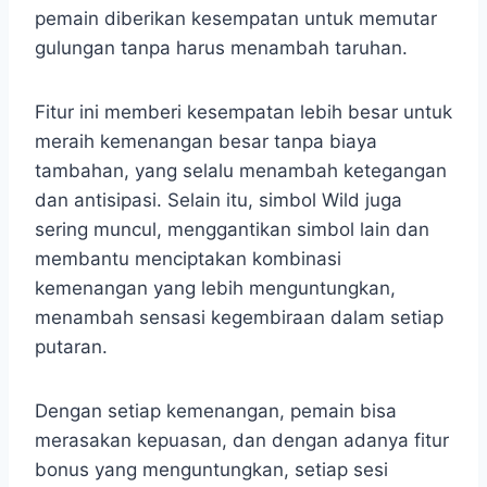
pemain diberikan kesempatan untuk memutar
gulungan tanpa harus menambah taruhan.
Fitur ini memberi kesempatan lebih besar untuk
meraih kemenangan besar tanpa biaya
tambahan, yang selalu menambah ketegangan
dan antisipasi. Selain itu, simbol Wild juga
sering muncul, menggantikan simbol lain dan
membantu menciptakan kombinasi
kemenangan yang lebih menguntungkan,
menambah sensasi kegembiraan dalam setiap
putaran.
Dengan setiap kemenangan, pemain bisa
merasakan kepuasan, dan dengan adanya fitur
bonus yang menguntungkan, setiap sesi