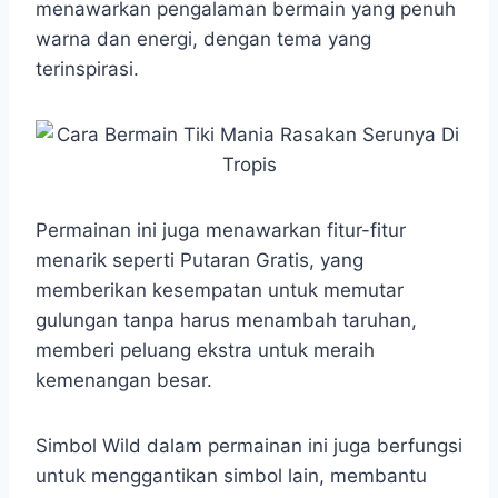
t
e
s
e
p
e
r
menawarkan pengalaman bermain yang penuh
s
b
e
g
e
e
warna dan energi, dengan tema yang
A
o
n
r
terinspirasi.
p
o
g
a
p
k
e
m
r
Permainan ini juga menawarkan fitur-fitur
menarik seperti Putaran Gratis, yang
memberikan kesempatan untuk memutar
gulungan tanpa harus menambah taruhan,
memberi peluang ekstra untuk meraih
kemenangan besar.
Simbol Wild dalam permainan ini juga berfungsi
untuk menggantikan simbol lain, membantu