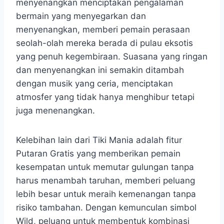
menyenangkan menciptakan pengalaman
bermain yang menyegarkan dan
menyenangkan, memberi pemain perasaan
seolah-olah mereka berada di pulau eksotis
yang penuh kegembiraan. Suasana yang ringan
dan menyenangkan ini semakin ditambah
dengan musik yang ceria, menciptakan
atmosfer yang tidak hanya menghibur tetapi
juga menenangkan.
Kelebihan lain dari Tiki Mania adalah fitur
Putaran Gratis yang memberikan pemain
kesempatan untuk memutar gulungan tanpa
harus menambah taruhan, memberi peluang
lebih besar untuk meraih kemenangan tanpa
risiko tambahan. Dengan kemunculan simbol
Wild, peluang untuk membentuk kombinasi