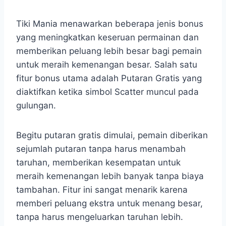
Tiki Mania menawarkan beberapa jenis bonus
yang meningkatkan keseruan permainan dan
memberikan peluang lebih besar bagi pemain
untuk meraih kemenangan besar. Salah satu
fitur bonus utama adalah Putaran Gratis yang
diaktifkan ketika simbol Scatter muncul pada
gulungan.
Begitu putaran gratis dimulai, pemain diberikan
sejumlah putaran tanpa harus menambah
taruhan, memberikan kesempatan untuk
meraih kemenangan lebih banyak tanpa biaya
tambahan. Fitur ini sangat menarik karena
memberi peluang ekstra untuk menang besar,
tanpa harus mengeluarkan taruhan lebih.