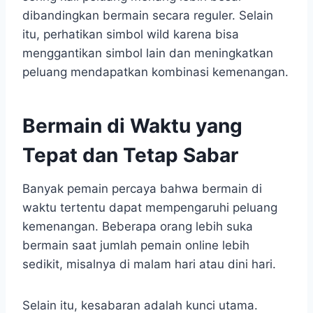
dibandingkan bermain secara reguler. Selain
itu, perhatikan simbol wild karena bisa
menggantikan simbol lain dan meningkatkan
peluang mendapatkan kombinasi kemenangan.
Bermain di Waktu yang
Tepat dan Tetap Sabar
Banyak pemain percaya bahwa bermain di
waktu tertentu dapat mempengaruhi peluang
kemenangan. Beberapa orang lebih suka
bermain saat jumlah pemain online lebih
sedikit, misalnya di malam hari atau dini hari.
Selain itu, kesabaran adalah kunci utama.