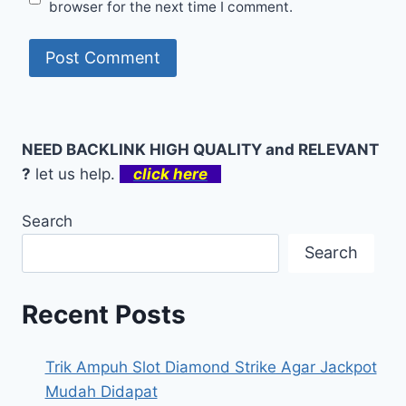
browser for the next time I comment.
NEED BACKLINK HIGH QUALITY and RELEVANT
?
let us help.
click here
Search
Search
Recent Posts
Trik Ampuh Slot Diamond Strike Agar Jackpot
Mudah Didapat