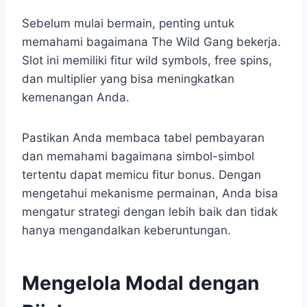
Sebelum mulai bermain, penting untuk
memahami bagaimana The Wild Gang bekerja.
Slot ini memiliki fitur wild symbols, free spins,
dan multiplier yang bisa meningkatkan
kemenangan Anda.
Pastikan Anda membaca tabel pembayaran
dan memahami bagaimana simbol-simbol
tertentu dapat memicu fitur bonus. Dengan
mengetahui mekanisme permainan, Anda bisa
mengatur strategi dengan lebih baik dan tidak
hanya mengandalkan keberuntungan.
Mengelola Modal dengan