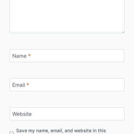
Name
*
Email
*
Website
Save my name, email, and website in this