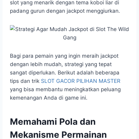
t
e
s
e
p
e
r
slot yang menarik dengan tema koboi liar di
s
b
e
g
e
e
padang gurun dengan jackpot menggiurkan.
A
o
n
r
p
o
g
a
p
k
e
m
r
Bagi para pemain yang ingin meraih jackpot
dengan lebih mudah, strategi yang tepat
sangat diperlukan. Berikut adalah beberapa
tips dan trik
SLOT GACOR PILIHAN MASTER
yang bisa membantu meningkatkan peluang
kemenangan Anda di game ini.
Memahami Pola dan
Mekanisme Permainan