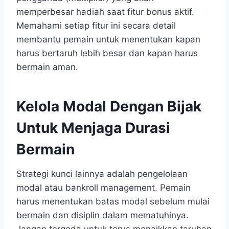
memperbesar hadiah saat fitur bonus aktif.
Memahami setiap fitur ini secara detail
membantu pemain untuk menentukan kapan
harus bertaruh lebih besar dan kapan harus
bermain aman.
Kelola Modal Dengan Bijak
Untuk Menjaga Durasi
Bermain
Strategi kunci lainnya adalah pengelolaan
modal atau bankroll management. Pemain
harus menentukan batas modal sebelum mulai
bermain dan disiplin dalam mematuhinya.