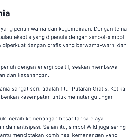
nia
 yang penuh warna dan kegembiraan. Dengan tema
pulau eksotis yang dipenuhi dengan simbol-simbol
n diperkuat dengan grafis yang berwarna-warni dan
sa penuh dengan energi positif, seakan membawa
tan dan kesenangan.
ia sangat seru adalah fitur Putaran Gratis. Ketika
diberikan kesempatan untuk memutar gulungan
ntuk meraih kemenangan besar tanpa biaya
an antisipasi. Selain itu, simbol Wild juga sering
bantu menciptakan kombinasi kemenangan yang