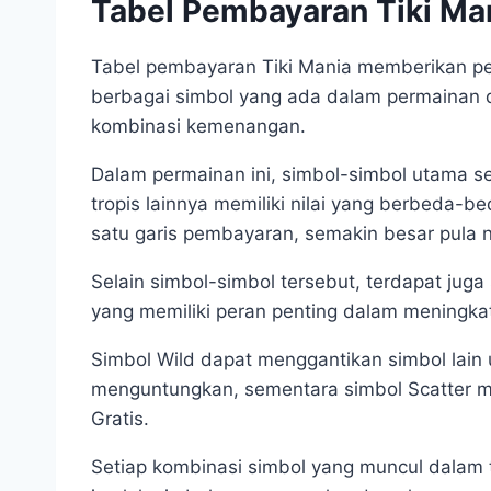
Tabel Pembayaran Tiki Ma
Tabel pembayaran Tiki Mania memberikan pem
berbagai simbol yang ada dalam permainan
kombinasi kemenangan.
Dalam permainan ini, simbol-simbol utama sep
tropis lainnya memiliki nilai yang berbeda-
satu garis pembayaran, semakin besar pula n
Selain simbol-simbol tersebut, terdapat juga
yang memiliki peran penting dalam meningk
Simbol Wild dapat menggantikan simbol lai
menguntungkan, sementara simbol Scatter me
Gratis.
Setiap kombinasi simbol yang muncul dalam 