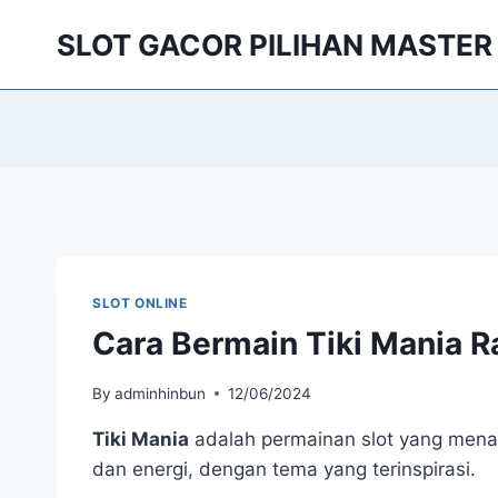
Skip
SLOT GACOR PILIHAN MASTER
to
content
SLOT ONLINE
Cara Bermain Tiki Mania R
By
adminhinbun
12/06/2024
Tiki Mania
adalah permainan slot yang men
dan energi, dengan tema yang terinspirasi.