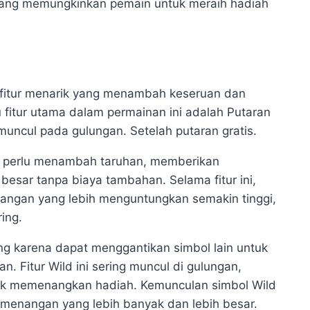
yang memungkinkan pemain untuk meraih hadiah
fitur menarik yang menambah keseruan dan
 fitur utama dalam permainan ini adalah Putaran
 muncul pada gulungan. Setelah putaran gratis.
a perlu menambah taruhan, memberikan
esar tanpa biaya tambahan. Selama fitur ini,
ngan yang lebih menguntungkan semakin tinggi,
ing.
ng karena dapat menggantikan simbol lain untuk
Fitur Wild ini sering muncul di gulungan,
uk memenangkan hadiah. Kemunculan simbol Wild
menangan yang lebih banyak dan lebih besar.