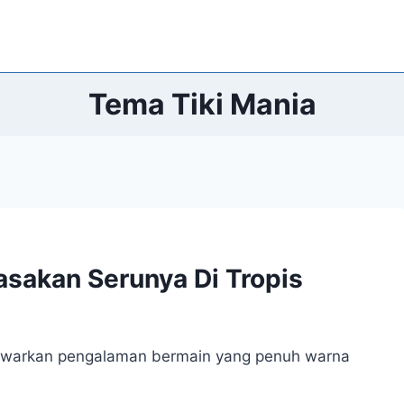
Tema Tiki Mania
asakan Serunya Di Tropis
awarkan pengalaman bermain yang penuh warna