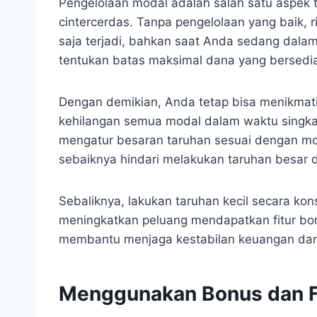
Pengelolaan modal adalah salah satu aspek 
cintercerdas. Tanpa pengelolaan yang baik, 
saja terjadi, bahkan saat Anda sedang dal
tentukan batas maksimal dana yang bersedia
Dengan demikian, Anda tetap bisa menikmat
kehilangan semua modal dalam waktu singkat
mengatur besaran taruhan sesuai dengan moda
sebaiknya hindari melakukan taruhan besar d
Sebaliknya, lakukan taruhan kecil secara k
meningkatkan peluang mendapatkan fitur bon
membantu menjaga kestabilan keuangan dan m
Menggunakan Bonus dan F