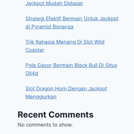
Jackpot Mudah Didapat
Strategi Efektif Bermain Untuk Jackpot
di Pyramid Bonanza
Trik Rahasia Menang Di Slot Wild
Coaster
Pola Gacor Bermain Black Bull Di Situs
Oli4d
Slot Dragon Horn Dengan Jackpot
Menggiurkan
Recent Comments
No comments to show.