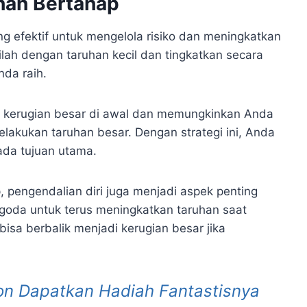
han Bertahap
g efektif untuk mengelola risiko dan meningkatkan
lah dengan taruhan kecil dan tingkatkan secara
nda raih.
 kerugian besar di awal dan memungkinkan Anda
akukan taruhan besar. Dengan strategi ini, Anda
ada tujuan utama.
, pengendalian diri juga menjadi aspek penting
rgoda untuk terus meningkatkan taruhan saat
isa berbalik menjadi kerugian besar jika
on Dapatkan Hadiah Fantastisnya