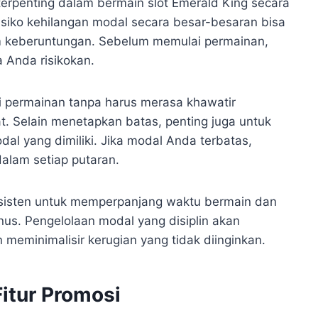
terpenting dalam bermain slot Emerald King secara
risiko kehilangan modal secara besar-besaran bisa
am keberuntungan. Sebelum memulai permainan,
 Anda risikokan.
i permainan tanpa harus merasa khawatir
. Selain menetapkan batas, penting juga untuk
l yang dimiliki. Jika modal Anda terbatas,
alam setiap putaran.
onsisten untuk memperpanjang waktu bermain dan
us. Pengelolaan modal yang disiplin akan
eminimalisir kerugian yang tidak diinginkan.
itur Promosi