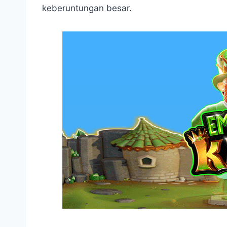
t
e
s
e
p
e
r
keberuntungan besar.
s
b
e
g
e
e
A
o
n
r
p
o
g
a
p
k
e
m
r