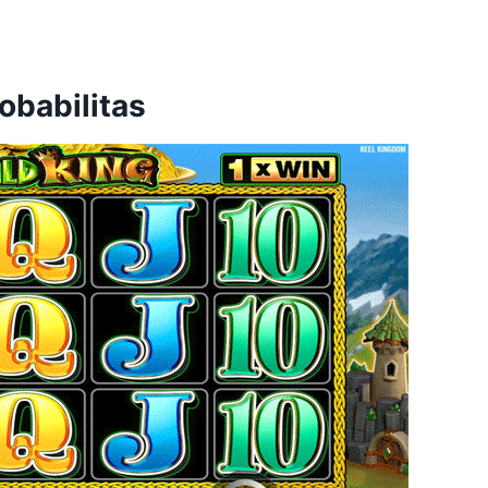
babilitas