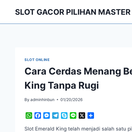
Skip
SLOT GACOR PILIHAN MASTER
to
content
SLOT ONLINE
Cara Cerdas Menang Be
King Tanpa Rugi
By
adminhinbun
01/20/2026
W
F
M
T
S
L
X
S
h
a
e
e
k
i
h
a
c
s
l
y
n
a
Slot Emerald King telah menjadi salah satu 