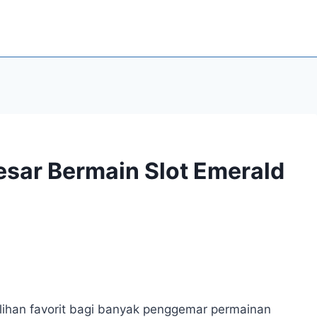
sar Bermain Slot Emerald
pilihan favorit bagi banyak penggemar permainan