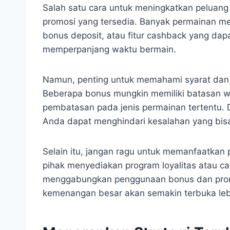
Salah satu cara untuk meningkatkan pelua
promosi yang tersedia. Banyak permainan me
bonus deposit, atau fitur cashback yang d
memperpanjang waktu bermain.
Namun, penting untuk memahami syarat dan k
Beberapa bonus mungkin memiliki batasan wa
pembatasan pada jenis permainan tertentu
Anda dapat menghindari kesalahan yang bisa
Selain itu, jangan ragu untuk memanfaatkan
pihak menyediakan program loyalitas atau c
menggabungkan penggunaan bonus dan promo
kemenangan besar akan semakin terbuka leb