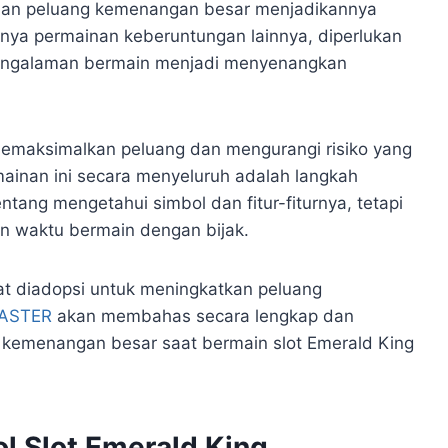
, dan peluang kemenangan besar menjadikannya
lnya permainan keberuntungan lainnya, diperlukan
pengalaman bermain menjadi menyenangkan
emaksimalkan peluang dan mengurangi risiko yang
mainan ini secara menyeluruh adalah langkah
tang mengetahui simbol dan fitur-fiturnya, tetapi
n waktu bermain dengan bijak.
at diadopsi untuk meningkatkan peluang
MASTER
akan membahas secara lengkap dan
 kemenangan besar saat bermain slot Emerald King
l Slot Emerald King