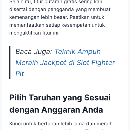
Selain itu, fitur putaran gratis sering kali
disertai dengan pengganda yang membuat
kemenangan lebih besar. Pastikan untuk
memanfaatkan setiap kesempatan untuk
mengaktifkan fitur ini.
Baca Juga:
Teknik Ampuh
Meraih Jackpot di Slot Fighter
Pit
Pilih Taruhan yang Sesuai
dengan Anggaran Anda
Kunci untuk bertahan lebih lama dan meraih