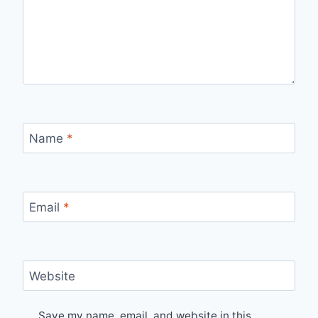
Name
*
Email
*
Website
Save my name, email, and website in this