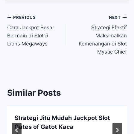
Post
PREVIOUS
NEXT
Cara Jackpot Besar
Strategi Efektif
navigation
Bermain di Slot 5
Maksimalkan
Lions Megaways
Kemenangan di Slot
Mystic Chief
Similar Posts
Strategi Jitu Mudah Jackpot Slot
Gates of Gatot Kaca