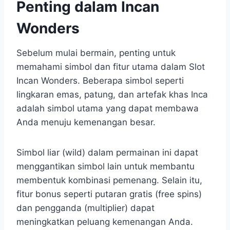
Penting dalam Incan
Wonders
Sebelum mulai bermain, penting untuk
memahami simbol dan fitur utama dalam Slot
Incan Wonders. Beberapa simbol seperti
lingkaran emas, patung, dan artefak khas Inca
adalah simbol utama yang dapat membawa
Anda menuju kemenangan besar.
Simbol liar (wild) dalam permainan ini dapat
menggantikan simbol lain untuk membantu
membentuk kombinasi pemenang. Selain itu,
fitur bonus seperti putaran gratis (free spins)
dan pengganda (multiplier) dapat
meningkatkan peluang kemenangan Anda.