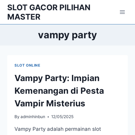
Skip
SLOT GACOR PILIHAN
to
MASTER
content
vampy party
SLOT ONLINE
Vampy Party: Impian
Kemenangan di Pesta
Vampir Misterius
By
adminhinbun
12/05/2025
Vampy Party adalah permainan slot