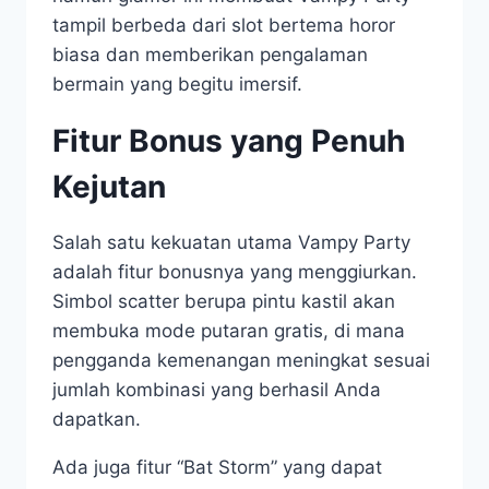
tampil berbeda dari slot bertema horor
biasa dan memberikan pengalaman
bermain yang begitu imersif.
Fitur Bonus yang Penuh
Kejutan
Salah satu kekuatan utama Vampy Party
adalah fitur bonusnya yang menggiurkan.
Simbol scatter berupa pintu kastil akan
membuka mode putaran gratis, di mana
pengganda kemenangan meningkat sesuai
jumlah kombinasi yang berhasil Anda
dapatkan.
Ada juga fitur “Bat Storm” yang dapat