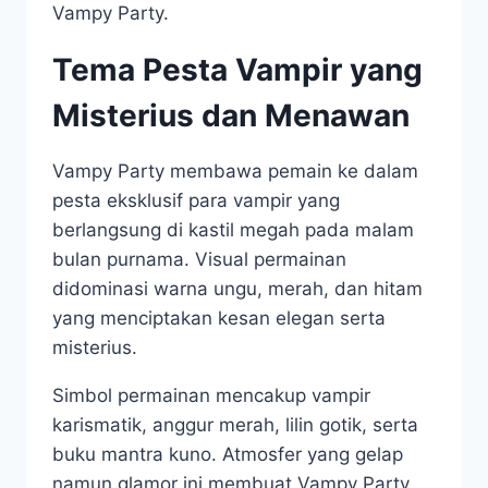
Vampy Party.
Tema Pesta Vampir yang
Misterius dan Menawan
Vampy Party membawa pemain ke dalam
pesta eksklusif para vampir yang
berlangsung di kastil megah pada malam
bulan purnama. Visual permainan
didominasi warna ungu, merah, dan hitam
yang menciptakan kesan elegan serta
misterius.
Simbol permainan mencakup vampir
karismatik, anggur merah, lilin gotik, serta
buku mantra kuno. Atmosfer yang gelap
namun glamor ini membuat Vampy Party