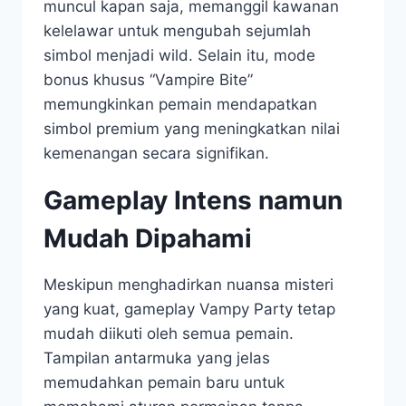
muncul kapan saja, memanggil kawanan
kelelawar untuk mengubah sejumlah
simbol menjadi wild. Selain itu, mode
bonus khusus “Vampire Bite”
memungkinkan pemain mendapatkan
simbol premium yang meningkatkan nilai
kemenangan secara signifikan.
Gameplay Intens namun
Mudah Dipahami
Meskipun menghadirkan nuansa misteri
yang kuat, gameplay Vampy Party tetap
mudah diikuti oleh semua pemain.
Tampilan antarmuka yang jelas
memudahkan pemain baru untuk