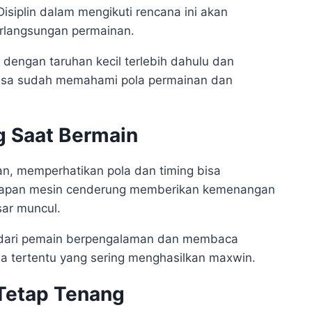
siplin dalam mengikuti rencana ini akan
rlangsungan permainan.
dengan taruhan kecil terlebih dahulu dan
asa sudah memahami pola permainan dan
g Saat Bermain
n, memperhatikan pola dan timing bisa
 kapan mesin cenderung memberikan kemenangan
sar muncul.
ips dari pemain berpengalaman dan membaca
a tertentu yang sering menghasilkan maxwin.
Tetap Tenang