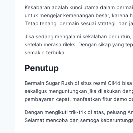
Kesabaran adalah kunci utama dalam bermain
untuk mengejar kemenangan besar, karena ha
Tetap tenang, bermain sesuai strategi, dan 
Jika sedang mengalami kekalahan beruntun, 
setelah merasa rileks. Dengan sikap yang tep
semakin terbuka.
Penutup
Bermain Sugar Rush di situs resmi Oli4d b
sekaligus menguntungkan jika dilakukan denga
pembayaran cepat, manfaatkan fitur demo da
Dengan mengikuti trik-trik di atas, peluang
Selamat mencoba dan semoga keberuntungan s