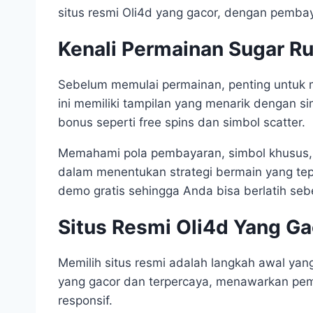
situs resmi Oli4d yang gacor, dengan pembay
Kenali Permainan Sugar R
Sebelum memulai permainan, penting untuk me
ini memiliki tampilan yang menarik dengan si
bonus seperti free spins dan simbol scatter.
Memahami pola pembayaran, simbol khusus
dalam menentukan strategi bermain yang te
demo gratis sehingga Anda bisa berlatih se
Situs Resmi Oli4d Yang Ga
Memilih situs resmi adalah langkah awal yang
yang gacor dan terpercaya, menawarkan pe
responsif.