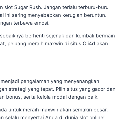
 slot Sugar Rush. Jangan terlalu terburu-buru
l ini sering menyebabkan kerugian beruntun.
jangan terbawa emosi.
sebaiknya berhenti sejenak dan kembali bermain
at, peluang meraih maxwin di situs Oli4d akan
isa menjadi pengalaman yang menyenangkan
n strategi yang tepat. Pilih situs yang gacor dan
n bonus, serta kelola modal dengan baik.
 Anda untuk meraih maxwin akan semakin besar.
elalu menyertai Anda di dunia slot online!