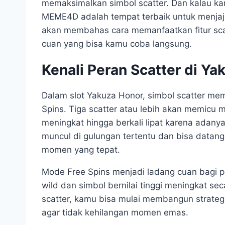
memaksimalkan simbol scatter. Dan kalau ka
MEME4D adalah tempat terbaik untuk menjaj
akan membahas cara memanfaatkan fitur scat
cuan yang bisa kamu coba langsung.
Kenali Peran Scatter di Ya
Dalam slot Yakuza Honor, simbol scatter me
Spins. Tiga scatter atau lebih akan memic
meningkat hingga berkali lipat karena adanya
muncul di gulungan tertentu dan bisa datan
momen yang tepat.
Mode Free Spins menjadi ladang cuan bagi p
wild dan simbol bernilai tinggi meningkat s
scatter, kamu bisa mulai membangun strate
agar tidak kehilangan momen emas.