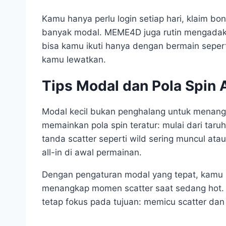
Kamu hanya perlu login setiap hari, klaim bon
banyak modal. MEME4D juga rutin mengadaka
bisa kamu ikuti hanya dengan bermain sepert
kamu lewatkan.
Tips Modal dan Pola Spin 
Modal kecil bukan penghalang untuk menang 
memainkan pola spin teratur: mulai dari tar
tanda scatter seperti wild sering muncul at
all-in di awal permainan.
Dengan pengaturan modal yang tepat, kamu 
menangkap momen scatter saat sedang hot. K
tetap fokus pada tujuan: memicu scatter dan