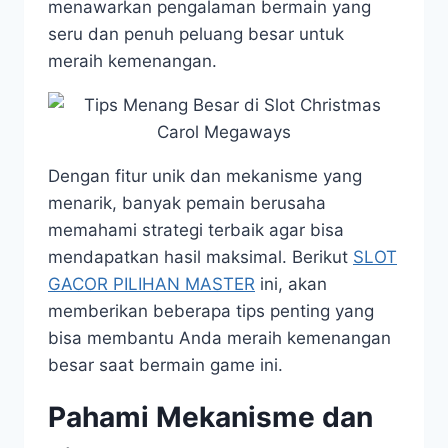
menawarkan pengalaman bermain yang
seru dan penuh peluang besar untuk
meraih kemenangan.
Dengan fitur unik dan mekanisme yang
menarik, banyak pemain berusaha
memahami strategi terbaik agar bisa
mendapatkan hasil maksimal. Berikut
SLOT
GACOR PILIHAN MASTER
ini, akan
memberikan beberapa tips penting yang
bisa membantu Anda meraih kemenangan
besar saat bermain game ini.
Pahami Mekanisme dan