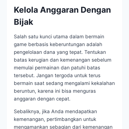
Kelola Anggaran Dengan
Bijak
Salah satu kunci utama dalam bermain
game berbasis keberuntungan adalah
pengelolaan dana yang tepat. Tentukan
batas kerugian dan kemenangan sebelum
memulai permainan dan patuhi batas
tersebut. Jangan tergoda untuk terus
bermain saat sedang mengalami kekalahan
beruntun, karena ini bisa menguras
anggaran dengan cepat.
Sebaliknya, jika Anda mendapatkan
kemenangan, pertimbangkan untuk
mengamankan sebagian dari kemenangan