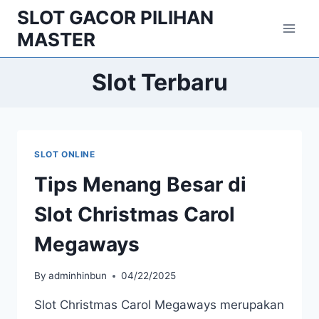
Skip
SLOT GACOR PILIHAN
to
MASTER
content
Slot Terbaru
SLOT ONLINE
Tips Menang Besar di
Slot Christmas Carol
Megaways
By
adminhinbun
04/22/2025
Slot Christmas Carol Megaways merupakan