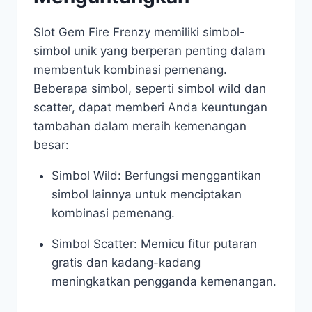
Slot Gem Fire Frenzy memiliki simbol-
simbol unik yang berperan penting dalam
membentuk kombinasi pemenang.
Beberapa simbol, seperti simbol wild dan
scatter, dapat memberi Anda keuntungan
tambahan dalam meraih kemenangan
besar:
Simbol Wild: Berfungsi menggantikan
simbol lainnya untuk menciptakan
kombinasi pemenang.
Simbol Scatter: Memicu fitur putaran
gratis dan kadang-kadang
meningkatkan pengganda kemenangan.