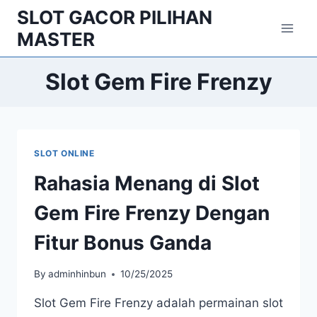
Skip
SLOT GACOR PILIHAN
to
MASTER
content
Slot Gem Fire Frenzy
SLOT ONLINE
Rahasia Menang di Slot
Gem Fire Frenzy Dengan
Fitur Bonus Ganda
By
adminhinbun
10/25/2025
Slot Gem Fire Frenzy adalah permainan slot