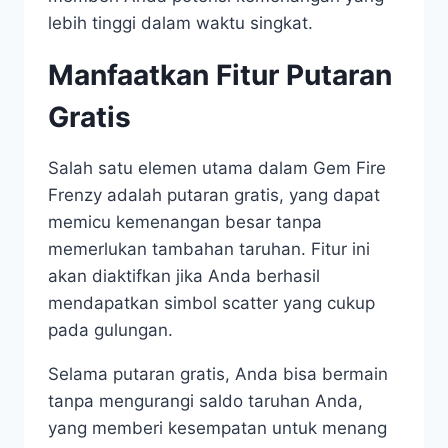
lebih tinggi dalam waktu singkat.
Manfaatkan Fitur Putaran
Gratis
Salah satu elemen utama dalam Gem Fire
Frenzy adalah putaran gratis, yang dapat
memicu kemenangan besar tanpa
memerlukan tambahan taruhan. Fitur ini
akan diaktifkan jika Anda berhasil
mendapatkan simbol scatter yang cukup
pada gulungan.
Selama putaran gratis, Anda bisa bermain
tanpa mengurangi saldo taruhan Anda,
yang memberi kesempatan untuk menang