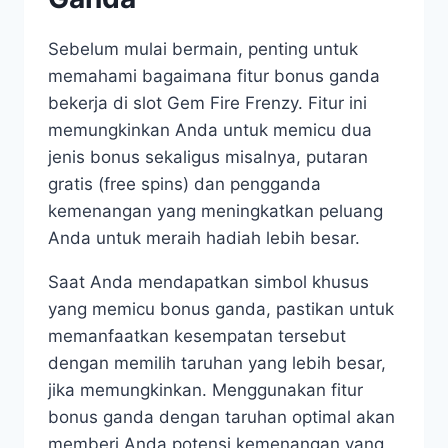
Sebelum mulai bermain, penting untuk
memahami bagaimana fitur bonus ganda
bekerja di slot Gem Fire Frenzy. Fitur ini
memungkinkan Anda untuk memicu dua
jenis bonus sekaligus misalnya, putaran
gratis (free spins) dan pengganda
kemenangan yang meningkatkan peluang
Anda untuk meraih hadiah lebih besar.
Saat Anda mendapatkan simbol khusus
yang memicu bonus ganda, pastikan untuk
memanfaatkan kesempatan tersebut
dengan memilih taruhan yang lebih besar,
jika memungkinkan. Menggunakan fitur
bonus ganda dengan taruhan optimal akan
memberi Anda potensi kemenangan yang