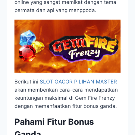
online yang sangat memikat dengan tema
permata dan api yang menggoda.
Berikut ini
SLOT GACOR PILIHAN MASTER
akan memberikan cara-cara mendapatkan
keuntungan maksimal di Gem Fire Frenzy
dengan memanfaatkan fitur bonus ganda.
Pahami Fitur Bonus
Ganda