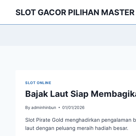
Skip
SLOT GACOR PILIHAN MASTER
to
content
SLOT ONLINE
Bajak Laut Siap Membagika
By
adminhinbun
01/01/2026
Slot Pirate Gold menghadirkan pengalaman 
laut dengan peluang meraih hadiah besar.