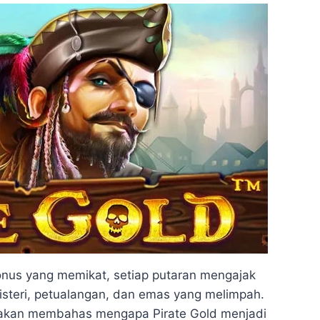
bonus yang memikat, setiap putaran mengajak
isteri, petualangan, dan emas yang melimpah.
kan membahas mengapa Pirate Gold menjadi