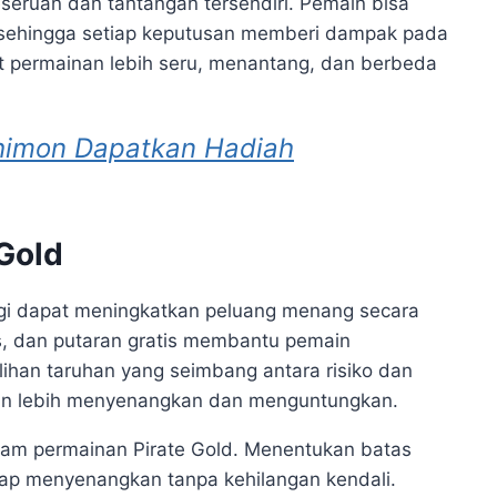
eseruan dan tantangan tersendiri. Pemain bisa
, sehingga setiap keputusan memberi dampak pada
at permainan lebih seru, menantang, dan berbeda
himon Dapatkan Hadiah
 Gold
tegi dapat meningkatkan peluang menang secara
nus, dan putaran gratis membantu pemain
lihan taruhan yang seimbang antara risiko dan
in lebih menyenangkan dan menguntungkan.
lam permainan Pirate Gold. Menentukan batas
p menyenangkan tanpa kehilangan kendali.