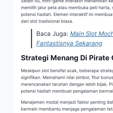
Selain itu, mini-game interaktif menambah k
memilih jalur peta atau membuka peti harta
potensi hadiah. Elemen interaktif ini membu
dari slot tradisional biasa.
Baca Juga:
Main Slot Moc
Fantastisnya Sekarang
Strategi Menang Di Pirate
Meskipun slot bersifat acak, beberapa stra
signifikan. Memahami nilai simbol, fitur bo
merencanakan taruhan dengan lebih bijak. Pi
potensi hadiah membuat pengalaman berma
Manajemen modal menjadi faktor penting da
bermain membantu menjaga pengalaman teta