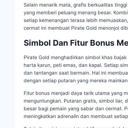
Selain menarik mata, grafis berkualitas tin
yang memberi peluang menang besar. Kombi
setiap kemenangan terasa lebih memuaskan,
cermat ini membuat Pirate Gold menonjol diba
Simbol Dan Fitur Bonus Me
Pirate Gold menghadirkan simbol khas bajak
harta karun, peti emas, dan kapal. Setiap si
dan tantangan saat bermain. Hal ini membua
dengan setiap putaran yang mereka mainkan
Fitur bonus menjadi daya tarik utama yang
menguntungkan. Putaran gratis, simbol liar,
besar bagi pemain yang sabar dan cermat. P
meningkatkan adrenalin dan membuat setiap 