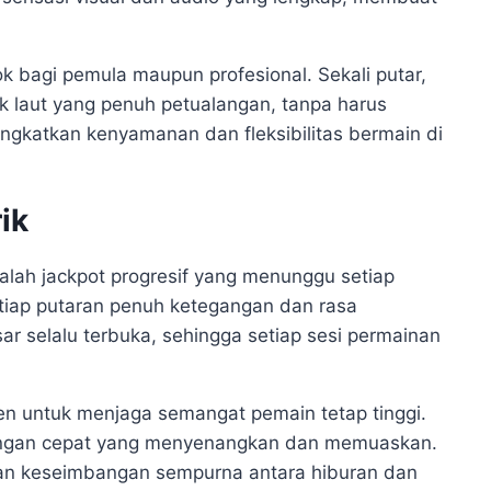
bagi pemula maupun profesional. Sekali putar,
k laut yang penuh petualangan, tanpa harus
ngkatkan kenyamanan dan fleksibilitas bermain di
ik
dalah jackpot progresif yang menunggu setiap
tiap putaran penuh ketegangan dan rasa
 selalu terbuka, sehingga setiap sesi permainan
ten untuk menjaga semangat pemain tetap tinggi.
angan cepat yang menyenangkan dan memuaskan.
kan keseimbangan sempurna antara hiburan dan