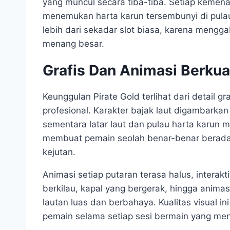
yang muncul secara tiba-tiba. Setiap kemen
menemukan harta karun tersembunyi di pulau 
lebih dari sekadar slot biasa, karena mengg
menang besar.
Grafis Dan Animasi Berkual
Keunggulan Pirate Gold terlihat dari detail
profesional. Karakter bajak laut digambarka
sementara latar laut dan pulau harta karun 
membuat pemain seolah benar-benar berada d
kejutan.
Animasi setiap putaran terasa halus, interak
berkilau, kapal yang bergerak, hingga anima
lautan luas dan berbahaya. Kualitas visual i
pemain selama setiap sesi bermain yang me