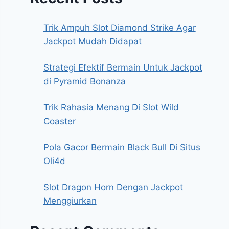
Trik Ampuh Slot Diamond Strike Agar
Jackpot Mudah Didapat
Strategi Efektif Bermain Untuk Jackpot
di Pyramid Bonanza
Trik Rahasia Menang Di Slot Wild
Coaster
Pola Gacor Bermain Black Bull Di Situs
Oli4d
Slot Dragon Horn Dengan Jackpot
Menggiurkan