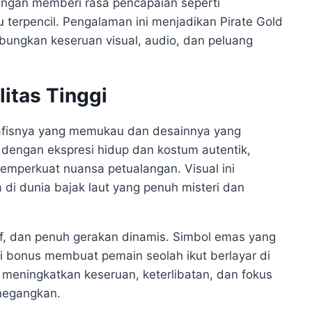
angan memberi rasa pencapaian seperti
terpencil. Pengalaman ini menjadikan Pirate Gold
abungkan keseruan visual, audio, dan peluang
itas Tinggi
 grafisnya yang memukau dan desainnya yang
n dengan ekspresi hidup dan kostum autentik,
memperkuat nuansa petualangan. Visual ini
i dunia bajak laut yang penuh misteri dan
tif, dan penuh gerakan dinamis. Simbol emas yang
si bonus membuat pemain seolah ikut berlayar di
ni meningkatkan keseruan, keterlibatan, dan fokus
negangkan.