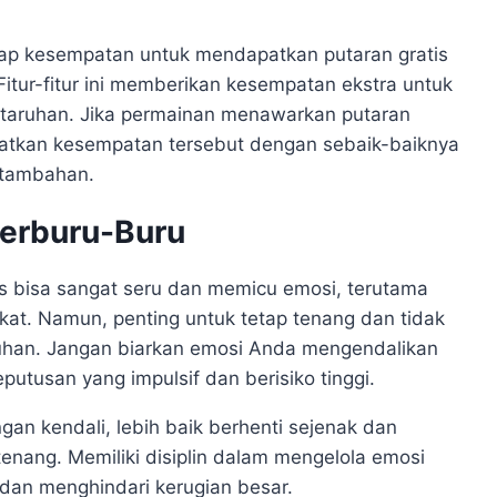
tiap kesempatan untuk mendapatkan putaran gratis
itur-fitur ini memberikan kesempatan ekstra untuk
aruhan. Jika permainan menawarkan putaran
faatkan kesempatan tersebut dengan sebaik-baiknya
 tambahan.
Terburu-Buru
s bisa sangat seru dan memicu emosi, terutama
at. Namun, penting untuk tetap tenang dan tidak
uhan. Jangan biarkan emosi Anda mengendalikan
utusan yang impulsif dan berisiko tinggi.
ngan kendali, lebih baik berhenti sejenak dan
enang. Memiliki disiplin dalam mengelola emosi
 dan menghindari kerugian besar.