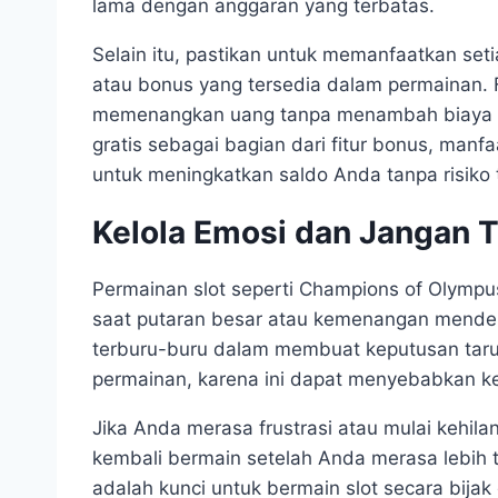
lama dengan anggaran yang terbatas.
Selain itu, pastikan untuk memanfaatkan se
atau bonus yang tersedia dalam permainan. F
memenangkan uang tanpa menambah biaya t
gratis sebagai bagian dari fitur bonus, man
untuk meningkatkan saldo Anda tanpa risiko
Kelola Emosi dan Jangan 
Permainan slot seperti Champions of Olympu
saat putaran besar atau kemenangan mendek
terburu-buru dalam membuat keputusan tar
permainan, karena ini dapat menyebabkan kep
Jika Anda merasa frustrasi atau mulai kehila
kembali bermain setelah Anda merasa lebih t
adalah kunci untuk bermain slot secara bijak