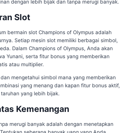
nan dengan lebih bijak dan tanpa merugi banyak.
an Slot
um bermain slot Champions of Olympus adalah
rnya. Setiap mesin slot memiliki berbagai simbol,
rbeda. Dalam Champions of Olympus, Anda akan
 Yunani, serta fitur bonus yang memberikan
s atau multiplier.
 dan mengetahui simbol mana yang memberikan
inasi yang menang dan kapan fitur bonus aktif,
aruhan yang lebih bijak.
atas Kemenangan
 tanpa merugi banyak adalah dengan menetapkan
. Tentukan seberapa banyak uang yang Anda