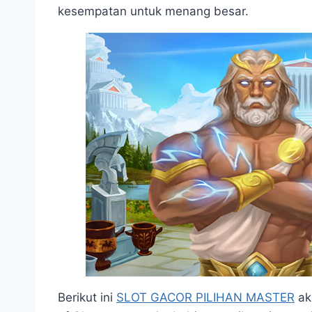
kesempatan untuk menang besar.
Berikut ini
SLOT GACOR PILIHAN MASTER
ak