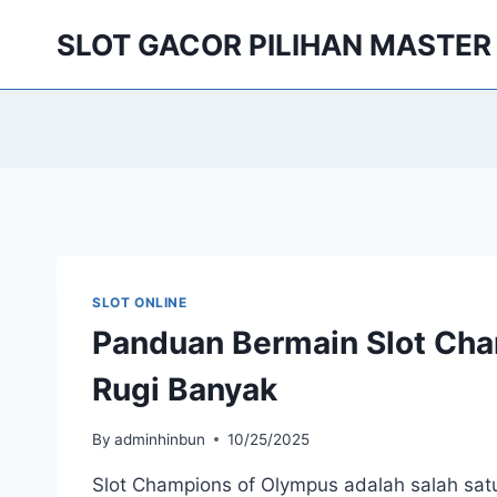
Skip
SLOT GACOR PILIHAN MASTER
to
content
SLOT ONLINE
Panduan Bermain Slot Ch
Rugi Banyak
By
adminhinbun
10/25/2025
Slot Champions of Olympus adalah salah sa