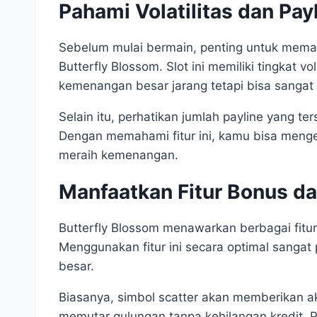
Pahami Volatilitas dan Pay
Sebelum mulai bermain, penting untuk memaham
Butterfly Blossom. Slot ini memiliki tingkat vo
kemenangan besar jarang tetapi bisa sangat
Selain itu, perhatikan jumlah payline yang t
Dengan memahami fitur ini, kamu bisa mengelo
meraih kemenangan.
Manfaatkan Fitur Bonus da
Butterfly Blossom menawarkan berbagai fitur 
Menggunakan fitur ini secara optimal sanga
besar.
Biasanya, simbol scatter akan memberikan 
memutar gulungan tanpa kehilangan kredit. P