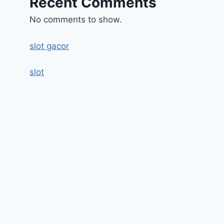
Recent Comments
No comments to show.
slot gacor
slot