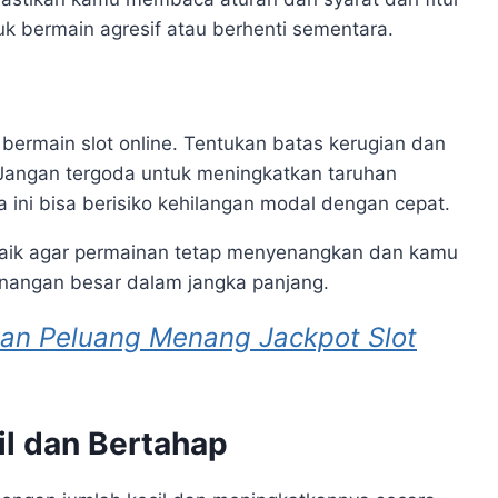
uk bermain agresif atau berhenti sementara.
bermain slot online. Tentukan batas kerugian dan
Jangan tergoda untuk meningkatkan taruhan
 ini bisa berisiko kehilangan modal dengan cepat.
baik agar permainan tetap menyenangkan dan kamu
enangan besar dalam jangka panjang.
kan Peluang Menang Jackpot Slot
il dan Bertahap