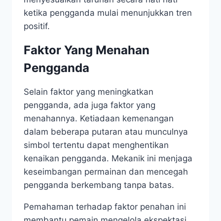
ketika pengganda mulai menunjukkan tren
positif.
Faktor Yang Menahan
Pengganda
Selain faktor yang meningkatkan
pengganda, ada juga faktor yang
menahannya. Ketiadaan kemenangan
dalam beberapa putaran atau munculnya
simbol tertentu dapat menghentikan
kenaikan pengganda. Mekanik ini menjaga
keseimbangan permainan dan mencegah
pengganda berkembang tanpa batas.
Pemahaman terhadap faktor penahan ini
membantu pemain mengelola ekspektasi.