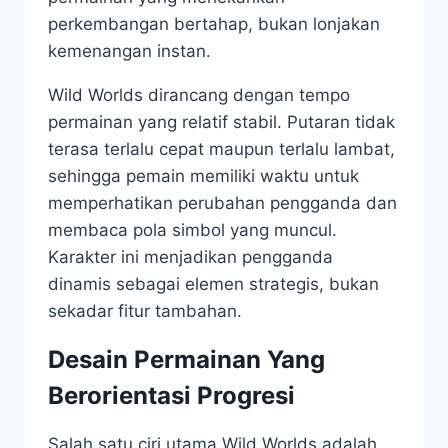
perkembangan bertahap, bukan lonjakan
kemenangan instan.
Wild Worlds dirancang dengan tempo
permainan yang relatif stabil. Putaran tidak
terasa terlalu cepat maupun terlalu lambat,
sehingga pemain memiliki waktu untuk
memperhatikan perubahan pengganda dan
membaca pola simbol yang muncul.
Karakter ini menjadikan pengganda
dinamis sebagai elemen strategis, bukan
sekadar fitur tambahan.
Desain Permainan Yang
Berorientasi Progresi
Salah satu ciri utama Wild Worlds adalah