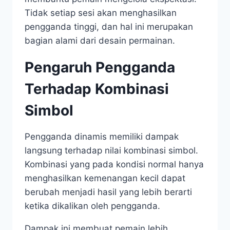
Tidak setiap sesi akan menghasilkan
pengganda tinggi, dan hal ini merupakan
bagian alami dari desain permainan.
Pengaruh Pengganda
Terhadap Kombinasi
Simbol
Pengganda dinamis memiliki dampak
langsung terhadap nilai kombinasi simbol.
Kombinasi yang pada kondisi normal hanya
menghasilkan kemenangan kecil dapat
berubah menjadi hasil yang lebih berarti
ketika dikalikan oleh pengganda.
Dampak ini membuat pemain lebih