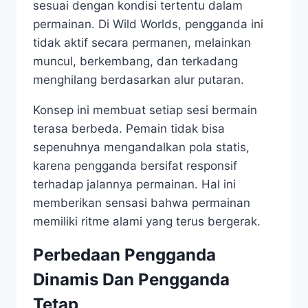
sesuai dengan kondisi tertentu dalam
permainan. Di Wild Worlds, pengganda ini
tidak aktif secara permanen, melainkan
muncul, berkembang, dan terkadang
menghilang berdasarkan alur putaran.
Konsep ini membuat setiap sesi bermain
terasa berbeda. Pemain tidak bisa
sepenuhnya mengandalkan pola statis,
karena pengganda bersifat responsif
terhadap jalannya permainan. Hal ini
memberikan sensasi bahwa permainan
memiliki ritme alami yang terus bergerak.
Perbedaan Pengganda
Dinamis Dan Pengganda
Tetap