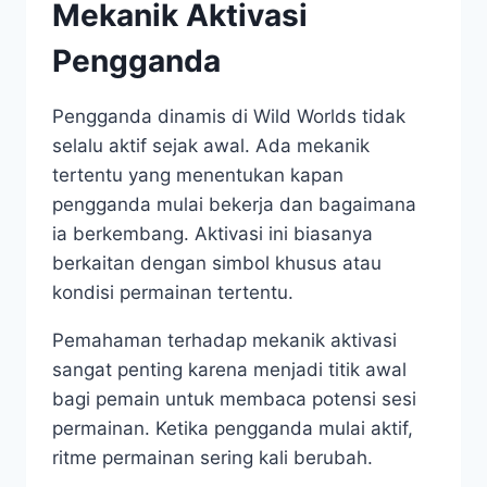
Mekanik Aktivasi
Pengganda
Pengganda dinamis di Wild Worlds tidak
selalu aktif sejak awal. Ada mekanik
tertentu yang menentukan kapan
pengganda mulai bekerja dan bagaimana
ia berkembang. Aktivasi ini biasanya
berkaitan dengan simbol khusus atau
kondisi permainan tertentu.
Pemahaman terhadap mekanik aktivasi
sangat penting karena menjadi titik awal
bagi pemain untuk membaca potensi sesi
permainan. Ketika pengganda mulai aktif,
ritme permainan sering kali berubah.