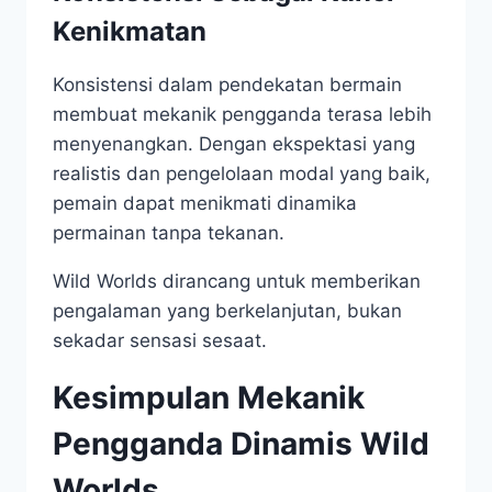
Kenikmatan
Konsistensi dalam pendekatan bermain
membuat mekanik pengganda terasa lebih
menyenangkan. Dengan ekspektasi yang
realistis dan pengelolaan modal yang baik,
pemain dapat menikmati dinamika
permainan tanpa tekanan.
Wild Worlds dirancang untuk memberikan
pengalaman yang berkelanjutan, bukan
sekadar sensasi sesaat.
Kesimpulan Mekanik
Pengganda Dinamis Wild
Worlds