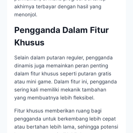
akhirnya terbayar dengan hasil yang
menonjol.
Pengganda Dalam Fitur
Khusus
Selain dalam putaran reguler, pengganda
dinamis juga memainkan peran penting
dalam fitur khusus seperti putaran gratis
atau mini game. Dalam fitur ini, pengganda
sering kali memiliki mekanik tambahan
yang membuatnya lebih fleksibel.
Fitur khusus memberikan ruang bagi
pengganda untuk berkembang lebih cepat
atau bertahan lebih lama, sehingga potensi