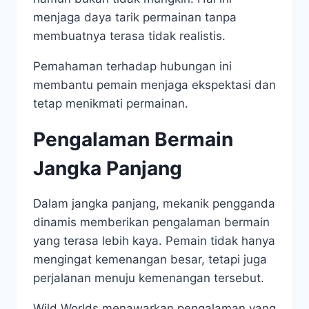
menjaga daya tarik permainan tanpa
membuatnya terasa tidak realistis.
Pemahaman terhadap hubungan ini
membantu pemain menjaga ekspektasi dan
tetap menikmati permainan.
Pengalaman Bermain
Jangka Panjang
Dalam jangka panjang, mekanik pengganda
dinamis memberikan pengalaman bermain
yang terasa lebih kaya. Pemain tidak hanya
mengingat kemenangan besar, tetapi juga
perjalanan menuju kemenangan tersebut.
Wild Worlds menawarkan pengalaman yang