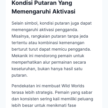
Kondisi Putaran Yang
Memengaruhi Aktivasi
Selain simbol, kondisi putaran juga dapat
memengaruhi aktivasi pengganda.
Misalnya, rangkaian putaran tanpa jeda
tertentu atau kombinasi kemenangan
berturut turut dapat memicu pengganda.
Mekanik ini mendorong pemain untuk
memperhatikan alur permainan secara
keseluruhan, bukan hanya hasil satu
putaran.
Pendekatan ini membuat Wild Worlds
terasa lebih strategis. Pemain yang sabar
dan konsisten sering kali memiliki peluang
lebih besar untuk menikmati fase