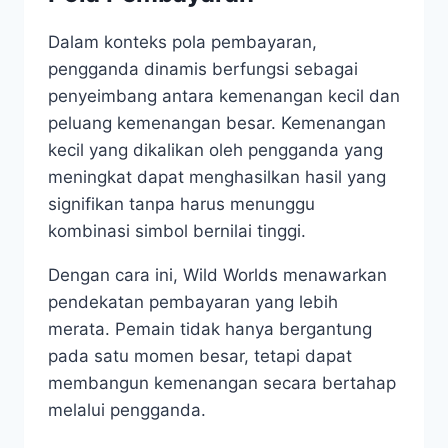
Dalam konteks pola pembayaran,
pengganda dinamis berfungsi sebagai
penyeimbang antara kemenangan kecil dan
peluang kemenangan besar. Kemenangan
kecil yang dikalikan oleh pengganda yang
meningkat dapat menghasilkan hasil yang
signifikan tanpa harus menunggu
kombinasi simbol bernilai tinggi.
Dengan cara ini, Wild Worlds menawarkan
pendekatan pembayaran yang lebih
merata. Pemain tidak hanya bergantung
pada satu momen besar, tetapi dapat
membangun kemenangan secara bertahap
melalui pengganda.