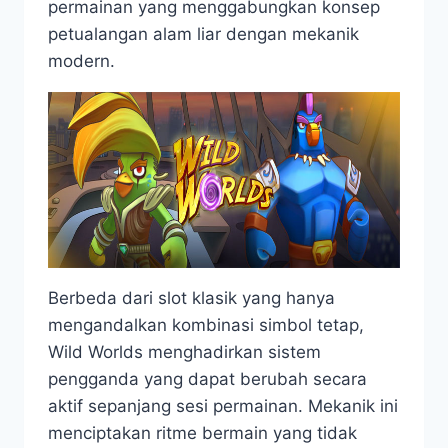
permainan yang menggabungkan konsep
petualangan alam liar dengan mekanik
modern.
Berbeda dari slot klasik yang hanya
mengandalkan kombinasi simbol tetap,
Wild Worlds menghadirkan sistem
pengganda yang dapat berubah secara
aktif sepanjang sesi permainan. Mekanik ini
menciptakan ritme bermain yang tidak