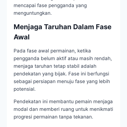
mencapai fase pengganda yang
menguntungkan.
Menjaga Taruhan Dalam Fase
Awal
Pada fase awal permainan, ketika
pengganda belum aktif atau masih rendah,
menjaga taruhan tetap stabil adalah
pendekatan yang bijak. Fase ini berfungsi
sebagai persiapan menuju fase yang lebih
potensial.
Pendekatan ini membantu pemain menjaga
modal dan memberi ruang untuk menikmati
progresi permainan tanpa tekanan.