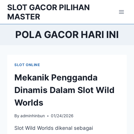
Skip
SLOT GACOR PILIHAN
to
MASTER
content
POLA GACOR HARI INI
SLOT ONLINE
Mekanik Pengganda
Dinamis Dalam Slot Wild
Worlds
By
adminhinbun
01/24/2026
Slot Wild Worlds dikenal sebagai