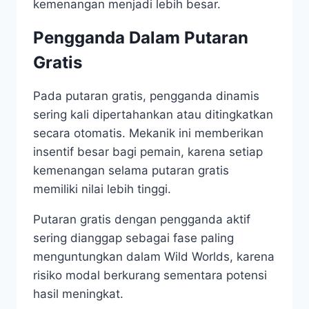
kemenangan menjadi lebih besar.
Pengganda Dalam Putaran
Gratis
Pada putaran gratis, pengganda dinamis
sering kali dipertahankan atau ditingkatkan
secara otomatis. Mekanik ini memberikan
insentif besar bagi pemain, karena setiap
kemenangan selama putaran gratis
memiliki nilai lebih tinggi.
Putaran gratis dengan pengganda aktif
sering dianggap sebagai fase paling
menguntungkan dalam Wild Worlds, karena
risiko modal berkurang sementara potensi
hasil meningkat.