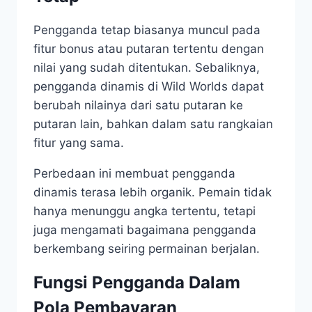
Pengganda tetap biasanya muncul pada
fitur bonus atau putaran tertentu dengan
nilai yang sudah ditentukan. Sebaliknya,
pengganda dinamis di Wild Worlds dapat
berubah nilainya dari satu putaran ke
putaran lain, bahkan dalam satu rangkaian
fitur yang sama.
Perbedaan ini membuat pengganda
dinamis terasa lebih organik. Pemain tidak
hanya menunggu angka tertentu, tetapi
juga mengamati bagaimana pengganda
berkembang seiring permainan berjalan.
Fungsi Pengganda Dalam
Pola Pembayaran