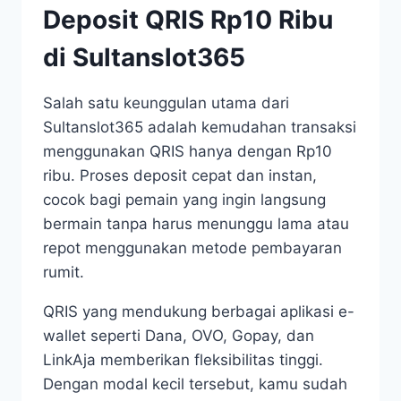
Deposit QRIS Rp10 Ribu
di Sultanslot365
Salah satu keunggulan utama dari
Sultanslot365 adalah kemudahan transaksi
menggunakan QRIS hanya dengan Rp10
ribu. Proses deposit cepat dan instan,
cocok bagi pemain yang ingin langsung
bermain tanpa harus menunggu lama atau
repot menggunakan metode pembayaran
rumit.
QRIS yang mendukung berbagai aplikasi e-
wallet seperti Dana, OVO, Gopay, dan
LinkAja memberikan fleksibilitas tinggi.
Dengan modal kecil tersebut, kamu sudah