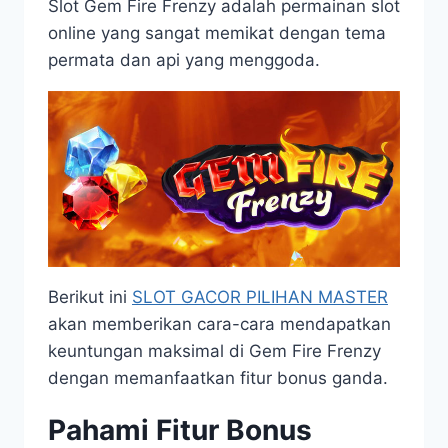
Slot Gem Fire Frenzy adalah permainan slot
online yang sangat memikat dengan tema
permata dan api yang menggoda.
Berikut ini
SLOT GACOR PILIHAN MASTER
akan memberikan cara-cara mendapatkan
keuntungan maksimal di Gem Fire Frenzy
dengan memanfaatkan fitur bonus ganda.
Pahami Fitur Bonus