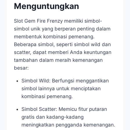
Menguntungkan
Slot Gem Fire Frenzy memiliki simbol-
simbol unik yang berperan penting dalam
membentuk kombinasi pemenang.
Beberapa simbol, seperti simbol wild dan
scatter, dapat memberi Anda keuntungan
tambahan dalam meraih kemenangan
besar:
Simbol Wild: Berfungsi menggantikan
simbol lainnya untuk menciptakan
kombinasi pemenang.
Simbol Scatter: Memicu fitur putaran
gratis dan kadang-kadang
meningkatkan pengganda kemenangan.