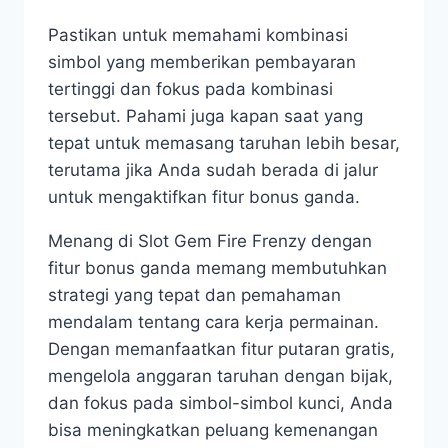
Pastikan untuk memahami kombinasi
simbol yang memberikan pembayaran
tertinggi dan fokus pada kombinasi
tersebut. Pahami juga kapan saat yang
tepat untuk memasang taruhan lebih besar,
terutama jika Anda sudah berada di jalur
untuk mengaktifkan fitur bonus ganda.
Menang di Slot Gem Fire Frenzy dengan
fitur bonus ganda memang membutuhkan
strategi yang tepat dan pemahaman
mendalam tentang cara kerja permainan.
Dengan memanfaatkan fitur putaran gratis,
mengelola anggaran taruhan dengan bijak,
dan fokus pada simbol-simbol kunci, Anda
bisa meningkatkan peluang kemenangan