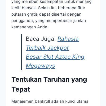
yang memberi kesempatan untuk menang
lebih banyak. Selain itu, beberapa fitur
putaran gratis dapat disertai dengan
pengganda, yang memperbesar jumlah
kemenangan Anda.
Baca Juga:
Rahasia
Terbaik Jackpot
Besar Slot Aztec King
Megaways
Tentukan Taruhan yang
Tepat
Manajemen bankroll adalah kunci utama