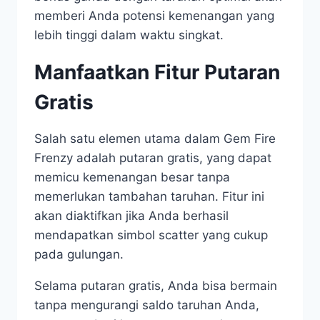
memberi Anda potensi kemenangan yang
lebih tinggi dalam waktu singkat.
Manfaatkan Fitur Putaran
Gratis
Salah satu elemen utama dalam Gem Fire
Frenzy adalah putaran gratis, yang dapat
memicu kemenangan besar tanpa
memerlukan tambahan taruhan. Fitur ini
akan diaktifkan jika Anda berhasil
mendapatkan simbol scatter yang cukup
pada gulungan.
Selama putaran gratis, Anda bisa bermain
tanpa mengurangi saldo taruhan Anda,