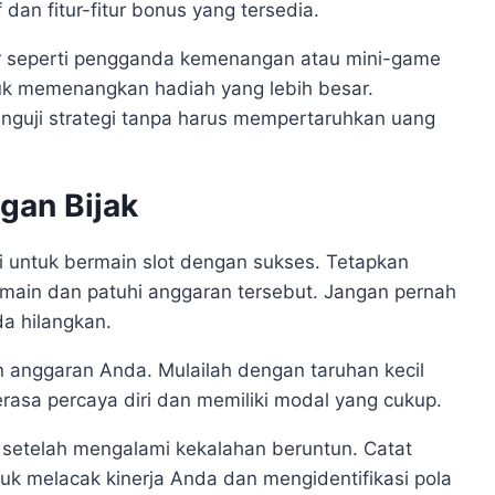
dan fitur-fitur bonus yang tersedia.
r seperti pengganda kemenangan atau mini-game
k memenangkan hadiah yang lebih besar.
enguji strategi tanpa harus mempertaruhkan uang
gan Bijak
 untuk bermain slot dengan sukses. Tetapkan
main dan patuhi anggaran tersebut. Jangan pernah
a hilangkan.
 anggaran Anda. Mulailah dengan taruhan kecil
rasa percaya diri dan memiliki modal yang cukup.
 setelah mengalami kekalahan beruntun. Catat
 melacak kinerja Anda dan mengidentifikasi pola