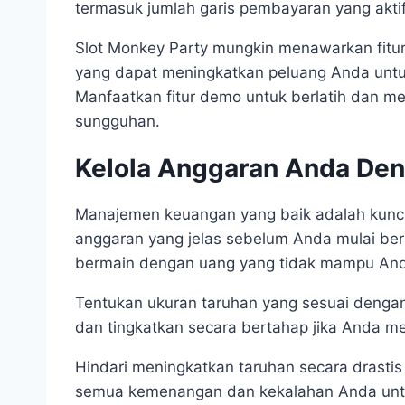
termasuk jumlah garis pembayaran yang aktif 
Slot Monkey Party mungkin menawarkan fitu
yang dapat meningkatkan peluang Anda untu
Manfaatkan fitur demo untuk berlatih dan m
sungguhan.
Kelola Anggaran Anda Den
Manajemen keuangan yang baik adalah kunci
anggaran yang jelas sebelum Anda mulai ber
bermain dengan uang yang tidak mampu And
Tentukan ukuran taruhan yang sesuai dengan
dan tingkatkan secara bertahap jika Anda me
Hindari meningkatkan taruhan secara drastis
semua kemenangan dan kekalahan Anda untuk