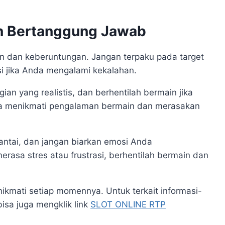
n Bertanggung Jawab
an dan keberuntungan. Jangan terpaku pada target
si jika Anda mengalami kekalahan.
an yang realistis, dan berhentilah bermain jika
da menikmati pengalaman bermain dan merasakan
santai, dan jangan biarkan emosi Anda
asa stres atau frustrasi, berhentilah bermain dan
kmati setiap momennya. Untuk terkait informasi-
isa juga mengklik link
SLOT ONLINE RTP