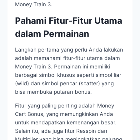
Money Train 3.
Pahami Fitur-Fitur Utama
dalam Permainan
Langkah pertama yang perlu Anda lakukan
adalah memahami fitur-fitur utama dalam
Money Train 3. Permainan ini memiliki
berbagai simbol khusus seperti simbol liar
(wild) dan simbol pencar (scatter) yang
bisa membuka putaran bonus.
Fitur yang paling penting adalah Money
Cart Bonus, yang memungkinkan Anda
untuk mendapatkan kemenangan besar.
Selain itu, ada juga fitur Resspin dan
Multiplier yang bisa meningkatkan peluang