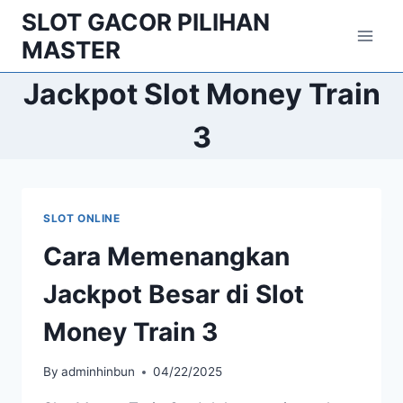
Skip
SLOT GACOR PILIHAN
to
MASTER
content
Jackpot Slot Money Train
3
SLOT ONLINE
Cara Memenangkan
Jackpot Besar di Slot
Money Train 3
By
adminhinbun
04/22/2025