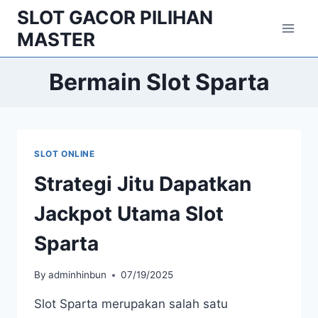
Skip
SLOT GACOR PILIHAN
to
MASTER
content
Bermain Slot Sparta
SLOT ONLINE
Strategi Jitu Dapatkan
Jackpot Utama Slot
Sparta
By
adminhinbun
07/19/2025
Slot Sparta merupakan salah satu