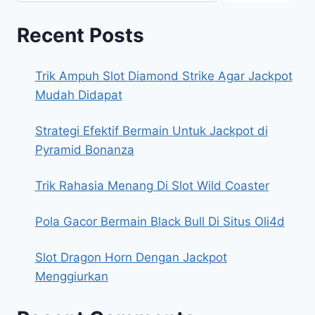
Recent Posts
Trik Ampuh Slot Diamond Strike Agar Jackpot
Mudah Didapat
Strategi Efektif Bermain Untuk Jackpot di
Pyramid Bonanza
Trik Rahasia Menang Di Slot Wild Coaster
Pola Gacor Bermain Black Bull Di Situs Oli4d
Slot Dragon Horn Dengan Jackpot
Menggiurkan