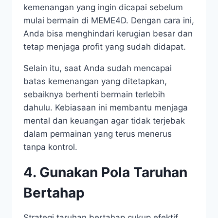
kemenangan yang ingin dicapai sebelum
mulai bermain di MEME4D. Dengan cara ini,
Anda bisa menghindari kerugian besar dan
tetap menjaga profit yang sudah didapat.
Selain itu, saat Anda sudah mencapai
batas kemenangan yang ditetapkan,
sebaiknya berhenti bermain terlebih
dahulu. Kebiasaan ini membantu menjaga
mental dan keuangan agar tidak terjebak
dalam permainan yang terus menerus
tanpa kontrol.
4. Gunakan Pola Taruhan
Bertahap
Strategi taruhan bertahap cukup efektif