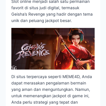
Slot online menjadi salah satu permainan
favorit di situs judi digital, termasuk
Geisha’s Revenge yang hadir dengan tema
unik dan peluang jackpot besar.
Di situs terpercaya seperti MEME4D, Anda
dapat merasakan pengalaman bermain
yang aman dan menguntungkan. Namun,
untuk memenangkan jackpot di game ini,
Anda perlu strategi yang tepat dan