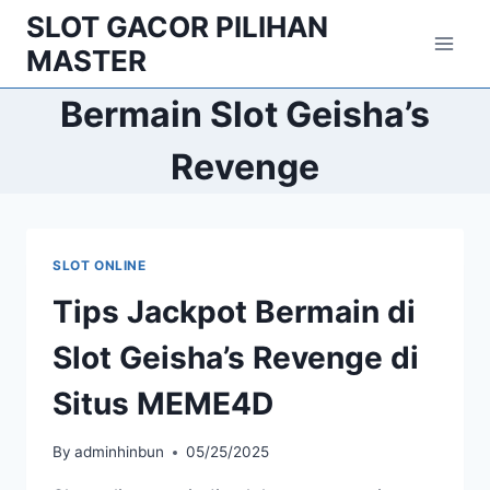
Skip
SLOT GACOR PILIHAN
to
MASTER
content
Bermain Slot Geisha’s
Revenge
SLOT ONLINE
Tips Jackpot Bermain di
Slot Geisha’s Revenge di
Situs MEME4D
By
adminhinbun
05/25/2025